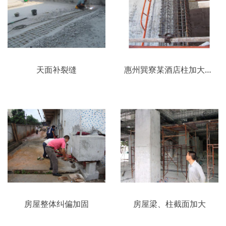
天面补裂缝
惠州巽寮某酒店柱加大截面
房屋整体纠偏加固
房屋梁、柱截面加大